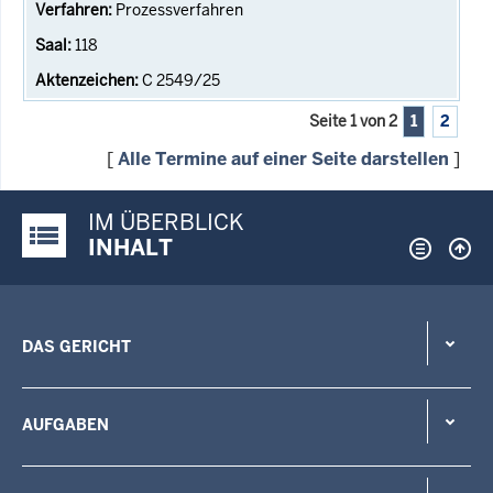
Prozessverfahren
118
C 2549/25
Seite 1 von 2
1
2
[
Alle Termine auf einer Seite darstellen
]
IM ÜBERBLICK
Justiz-Portal im Überblick:
INHALT
DAS GERICHT
AUFGABEN