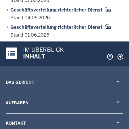
Stand 01.03.2026
Geschäftsverteilung richterlicher Dienst
Stand 04.05.2026
Geschäftsverteilung richterlicher Dienst
Stand 01.06.2026
IM ÜBERBLICK
Justiz-Portal im Überblick:
INHALT
DAS GERICHT
AUFGABEN
KONTAKT