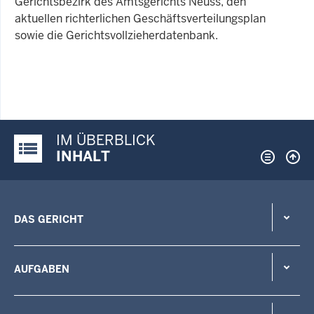
Gerichtsbezirk des Amtsgerichts Neuss, den
aktuellen richterlichen Geschäftsverteilungsplan
sowie die Gerichtsvollzieherdatenbank.
IM ÜBERBLICK
Justiz-Portal im Überblick:
INHALT
DAS GERICHT
AUFGABEN