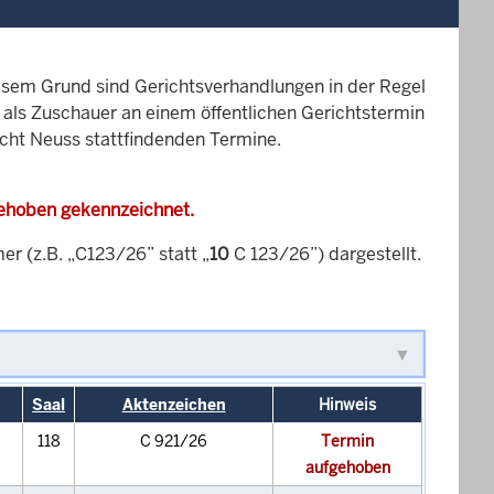
esem Grund sind Gerichtsverhandlungen in der Regel
it als Zuschauer an einem öffentlichen Gerichtstermin
icht Neuss stattfindenden Termine.
gehoben gekennzeichnet.
 (z.B. „C123/26” statt „
10
C 123/26”) dargestellt.
Saal
Aktenzeichen
Hinweis
118
C 921/26
Termin
aufgehoben