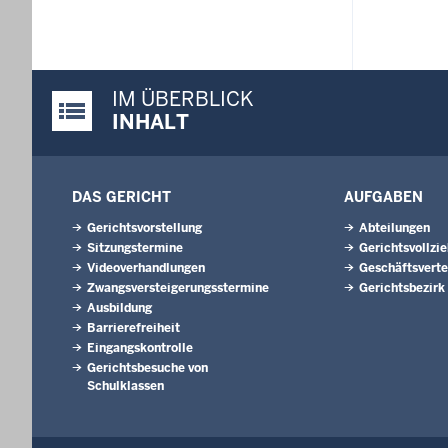
IM ÜBERBLICK
Justiz-Portal im Überblick:
INHALT
DAS GERICHT
AUFGABEN
Gerichtsvorstellung
Abteilungen
Sitzungstermine
Gerichtsvollzi
Videoverhandlungen
Geschäftsverte
Zwangsversteigerungsstermine
Gerichtsbezirk
Ausbildung
Barrierefreiheit
Eingangskontrolle
Gerichtsbesuche von
Schulklassen