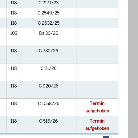
118
C 2171/23
118
C 2549/25
118
C 2632/25
103
Ds 30/26
118
C 782/26
118
C 21/26
118
C 920/26
118
C 1058/26
Termin
aufgehoben
118
C 516/26
Termin
aufgehoben