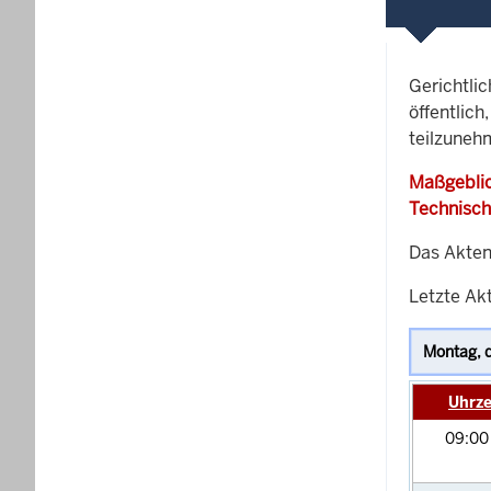
Gerichtli
öffentlich
teilzuneh
Maßgeblic
Technisch
Das Akten
Letzte Akt
Uhrze
09:0