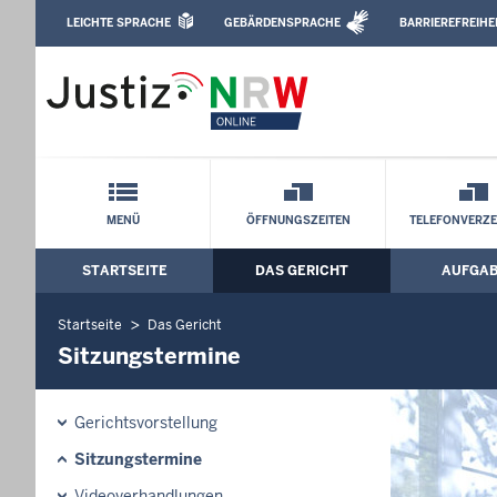
Direkt zum Inhalt
LEICHTE SPRACHE
GEBÄRDENSPRACHE
BARRIEREFREIHE
Leichte Sprache, Gebärdensprachenvideo u
Amtsgericht Neuss: Sitzungstermine
Schnellnavigation mit Volltext-Suche
MENÜ
ÖFFNUNGSZEITEN
TELEFONVERZE
STARTSEITE
DAS GERICHT
AUFGA
Hauptmenü: Hauptnavigation
Startseite
Das Gericht
Sitzungstermine
Gerichtsvorstellung
Sitzungstermine
Videoverhandlungen