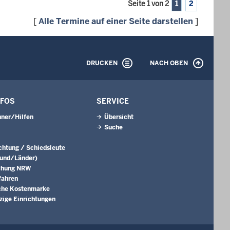
Seite 1 von 2
1
2
[
Alle Termine auf einer Seite darstellen
]
DRUCKEN
NACH OBEN
NFOS
SERVICE
ner/Hilfen
Übersicht
Suche
ichtung / Schiedsleute
Bund/Länder)
chung NRW
fahren
che Kostenmarke
ige Einrichtungen