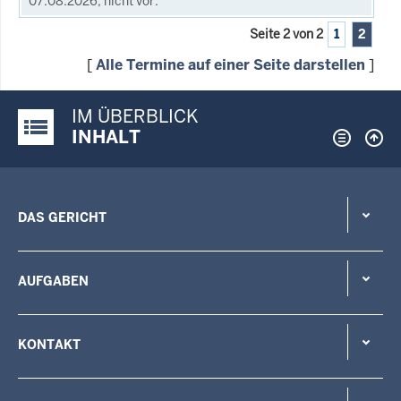
07.08.2026, nicht vor.
Seite 2 von 2
1
2
[
Alle Termine auf einer Seite darstellen
]
IM ÜBERBLICK
Justiz-Portal im Überblick:
INHALT
DAS GERICHT
AUFGABEN
KONTAKT