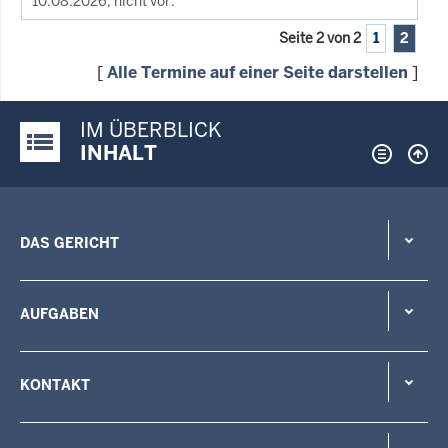
10.08.2026, nicht vor.
Seite 2 von 2
1
2
[
Alle Termine auf einer Seite darstellen
]
IM ÜBERBLICK
Justiz-Portal im Überblick:
INHALT
DAS GERICHT
AUFGABEN
KONTAKT